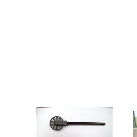
43 años en acción (1983-2025) y 32 años (1993-20
Y CREDITOS PARA EMPRESAS
ADMINISTRACION Y FINANCIAMIENTO I+D
R