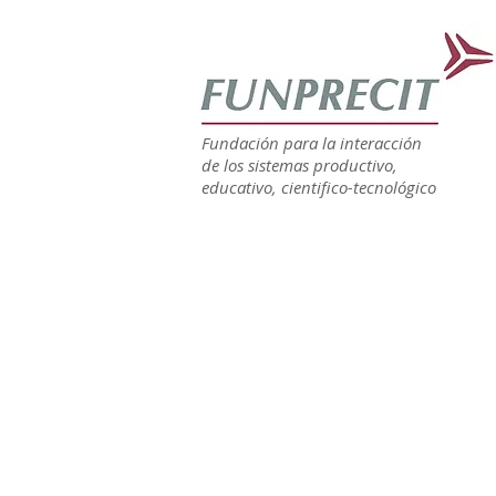
Fundación para la interacción
de los sistemas productivo,
educativo, cientifico-tecnológico
HOME
SOBRE NOSOTROS
SUBSIDIOS 
EECATIC
Educación
Experimental
de Ciencias Asistida
por TICs