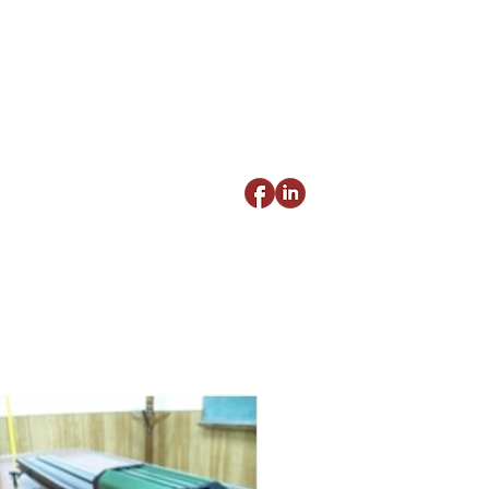
25) como Unidad de Vinculación Tecnológica
EDES Y CLUSTERS
FUNPREDUCA
More